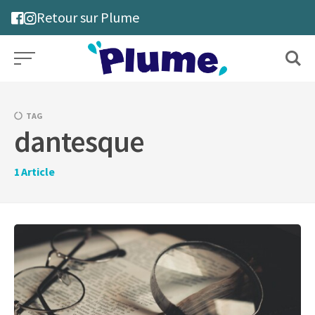
Skip
Retour sur Plume
to
content
TAG
dantesque
1
Article