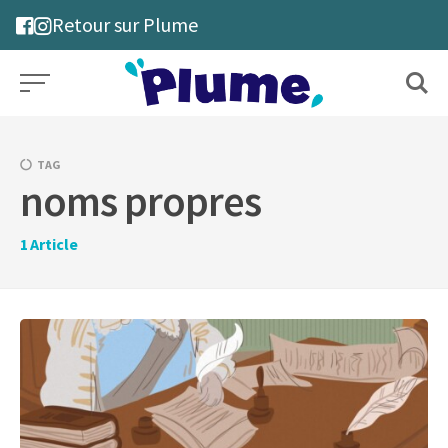
Skip
Retour sur Plume
to
content
TAG
noms propres
1
Article