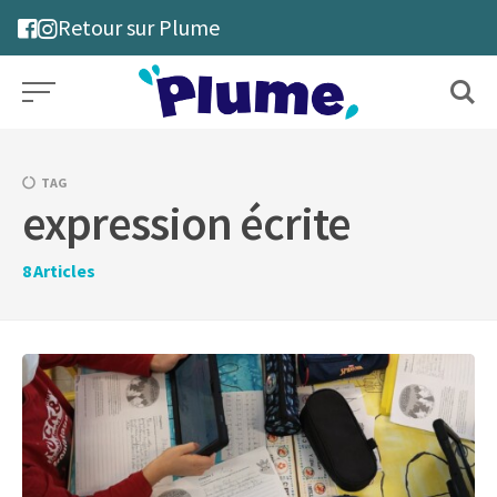
Skip
Retour sur Plume
to
content
TAG
expression écrite
8
Articles